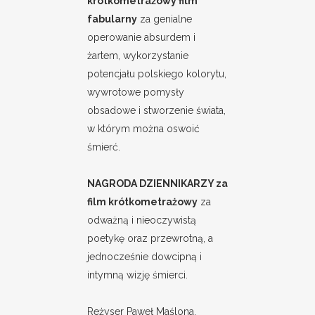
krótkometrażowy film
fabularny
za genialne
operowanie absurdem i
żartem, wykorzystanie
potencjału polskiego kolorytu,
wywrotowe pomysły
obsadowe i stworzenie świata,
w którym można oswoić
śmierć.
NAGRODA DZIENNIKARZY za
film krótkometrażowy
za
odważną i nieoczywistą
poetykę oraz przewrotną, a
jednocześnie dowcipną i
intymną wizję śmierci.
Reżyser Paweł Maślona,